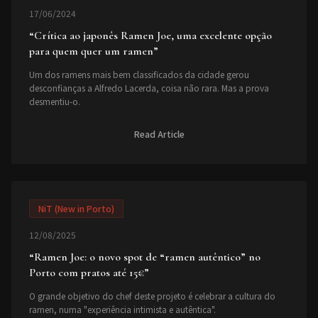
17/06/2024
“
Crítica ao japonês Ramen Joe, uma excelente opção
para quem quer um ramen
”
Um dos ramens mais bem classificados da cidade gerou
desconfianças a Alfredo Lacerda, coisa não rara. Mas a prova
desmentiu-o.
Read Article
NiT (New in Porto)
12/08/2025
“
Ramen Joe: o novo spot de “ramen autêntico” no
Porto com pratos até 15€
”
O grande objetivo do chef deste projeto é celebrar a cultura do
ramen, numa "experiência intimista e autêntica".