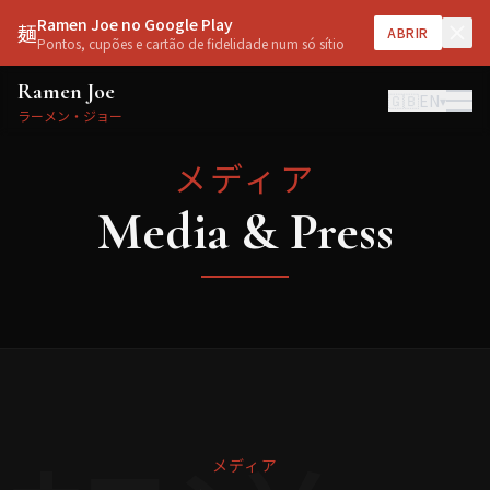
Ramen Joe no Google Play
麺
ABRIR
Pontos, cupões e cartão de fidelidade num só sítio
Ramen Joe
🇬🇧
EN
▾
ラーメン・ジョー
メディア
Media & Press
メディア