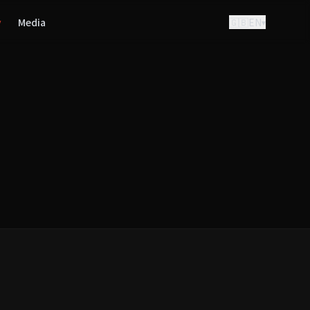
y
Media
🇬🇧
EN
▾